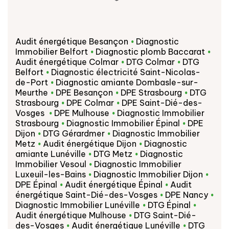
Audit énergétique Besançon
Diagnostic
Immobilier Belfort
Diagnostic plomb Baccarat
Audit énergétique Colmar
DTG Colmar
DTG
Belfort
Diagnostic électricité Saint-Nicolas-
de-Port
Diagnostic amiante Dombasle-sur-
Meurthe
DPE Besançon
DPE Strasbourg
DTG
Strasbourg
DPE Colmar
DPE Saint-Dié-des-
Vosges
DPE Mulhouse
Diagnostic Immobilier
Strasbourg
Diagnostic Immobilier Épinal
DPE
Dijon
DTG Gérardmer
Diagnostic Immobilier
Metz
Audit énergétique Dijon
Diagnostic
amiante Lunéville
DTG Metz
Diagnostic
Immobilier Vesoul
Diagnostic Immobilier
Luxeuil-les-Bains
Diagnostic Immobilier Dijon
DPE Épinal
Audit énergétique Épinal
Audit
énergétique Saint-Dié-des-Vosges
DPE Nancy
Diagnostic Immobilier Lunéville
DTG Épinal
Audit énergétique Mulhouse
DTG Saint-Dié-
des-Vosges
Audit énergétique Lunéville
DTG